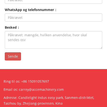
WhatsApp og telefonnummer：
Besked：
Sende
Ring til os: +86 15091057697
Email os:
carrey@accemachinery.com
Adresse: Candlelight Indus easy park, Sanmen-distriktet,
Taizhou by, Zhejiang-provinsen, Kina