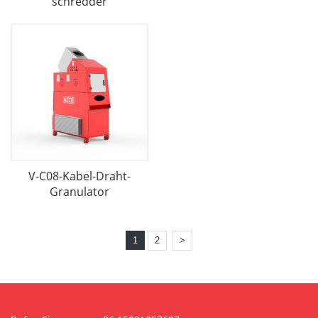
schredder
V-C08-Kabel-Draht-
Granulator
1
2
>