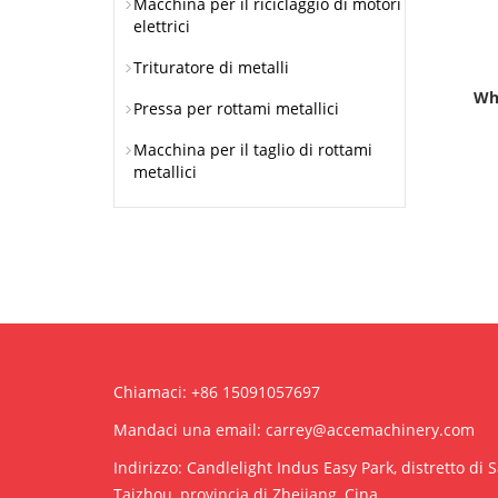
Macchina per il riciclaggio di motori
elettrici
Trituratore di metalli
Wh
Pressa per rottami metallici
Macchina per il taglio di rottami
metallici
Chiamaci: +86 15091057697
Mandaci una email:
carrey@accemachinery.com
Indirizzo: Candlelight Indus Easy Park, distretto di 
Taizhou, provincia di Zhejiang, Cina