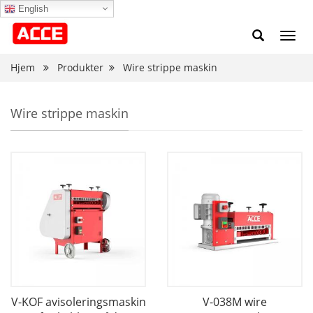
English
Slå
på
navig
Hjem
Produkter
Wire strippe maskin
Wire strippe maskin
V-KOF avisoleringsmaskin
V-038M wire