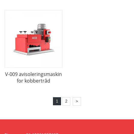
V-009 avisoleringsmaskin
for kobbertråd
1
2
>