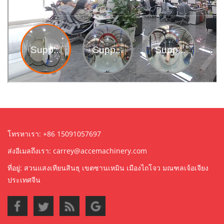
โทรหาเรา: +86 15091057697
ส่งอีเมลถึงเรา:
carrey@accemachinery.com
ที่อยู่: สวนแสงเทียนสินธุ เขตซานเหมิน เมืองไถโจว มณฑลเจ้อเจียง
ประเทศจีน